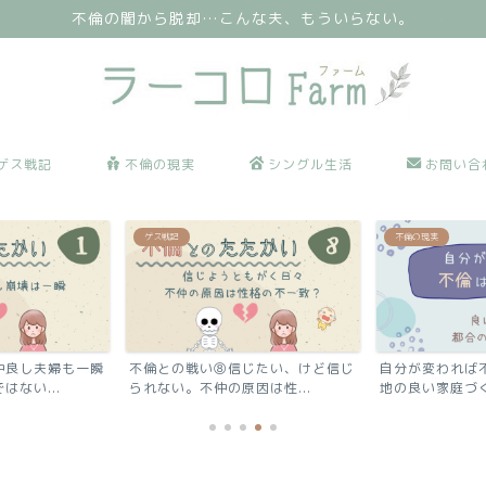
不倫の闇から脱却…こんな夫、もういらない。
ゲス戦記
不倫の現実
シングル生活
お問い合
ゲス戦記
不倫の現実
仲良し夫婦も一瞬
不倫との戦い⑧信じたい、けど信じ
自分が変われば
ない...
られない。不仲の原因は性...
地の良い家庭づく