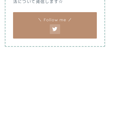
活について発信します☆
＼ Follow me ／