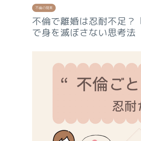
不倫の現実
不倫で離婚は忍耐不足？
で身を滅ぼさない思考法