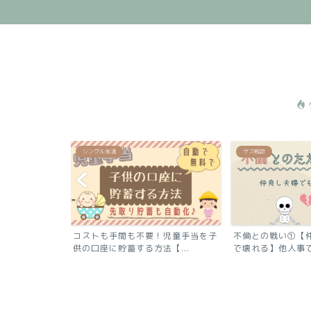
シングル生活
ゲス戦記
足？『離婚は自
コストも手間も不要！児童手当を子
不倫との戦い①【
滅...
供の口座に貯蓄する方法【...
で壊れる】他人事では