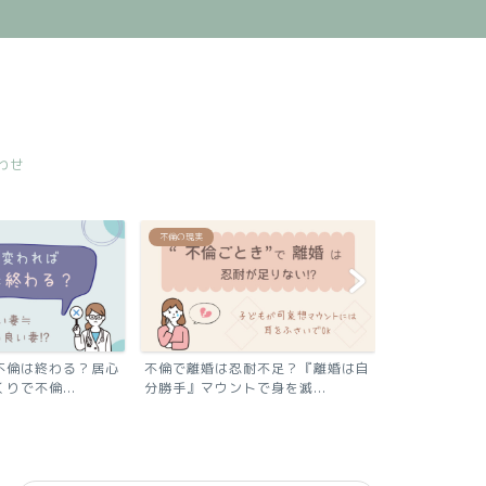
わせ
不倫の現実
シングル生活
不倫は終わる？居心
不倫で離婚は忍耐不足？『離婚は自
コストも手間
りで不倫...
分勝手』マウントで身を滅...
供の口座に貯蓄